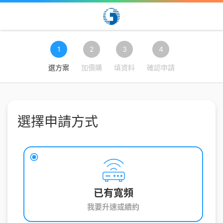
1
2
3
4
選方案
加價購
填資料
確認申請
選擇申請方式
已有寬頻